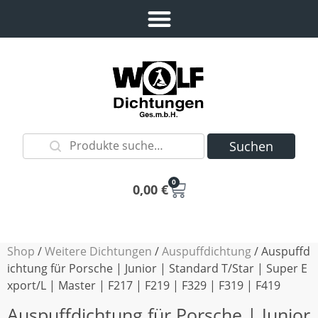
Suchen
0
0,00
€
Shop
/
Weitere Dichtungen
/
Auspuffdichtung
/ Auspuffd
ichtung für Porsche | Junior | Standard T/Star | Super E
xport/L | Master | F217 | F219 | F329 | F319 | F419
Auspuffdichtung für Porsche | Junior