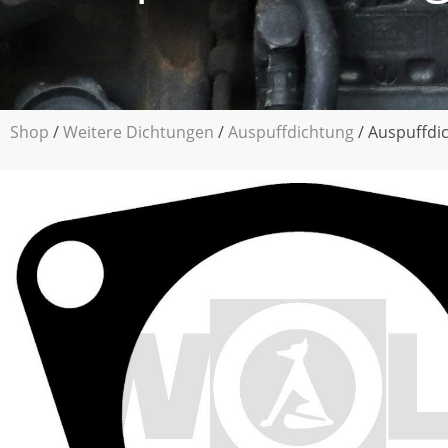
Shop
/
Weitere Dichtungen
/
Auspuffdichtung
/ Auspuffdi