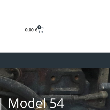
0
0,00
€
 | Model 54