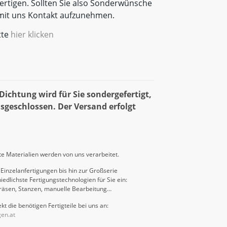
rtigen. Sollten Sie also Sonderwünsche
t mit uns Kontakt aufzunehmen.
tte
hier klicken
ichtung wird für Sie sondergefertigt,
sgeschlossen. Der Versand erfolgt
e Materialien werden von uns verarbeitet.
Einzelanfertigungen bis hin zur Großserie
iedlichste Fertigungstechnologien für Sie ein:
räsen, Stanzen, manuelle Bearbeitung…
kt die benötigen Fertigteile bei uns an:
gen.at