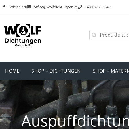
Wien 1220
office@wolfdichtungen.at
+43 1 282 63 480
HOME
SHOP – DICHTUNGEN
SHOP – MATERI
Auspuffdichtun