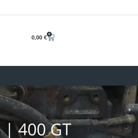
0
0,00
€
 | 400 GT