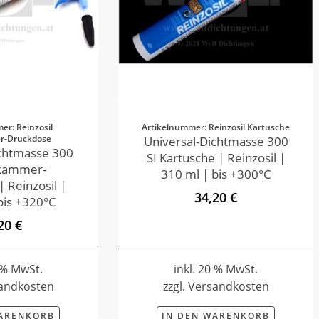
er: Reinzosil
Artikelnummer: Reinzosil Kartusche
r-Druckdose
Universal-Dichtmasse 300
ichtmasse 300
SI Kartusche | Reinzosil |
ikammer-
310 ml | bis +300°C
 Reinzosil |
34,20 €
bis +320°C
20 €
0 % MwSt.
inkl. 20 % MwSt.
sandkosten
zzgl. Versandkosten
WARENKORB
IN DEN WARENKORB