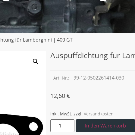
chtung für Lamborghini | 400 GT
Auspuffdichtung für La
99-12-0502261414-030
Art. Nr.:
12,60
€
inkl. MwSt.
zzgl.
Versandkosten
In den Warenkorb