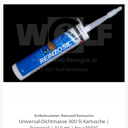
Artikelnummer: Reinzosil Kartusche
Universal-Dichtmasse 300 SI Kartusche |
Reinzosil | 310 ml | bis +300°C