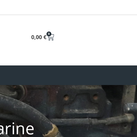
0
0,00
€
arine