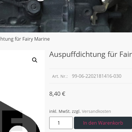
htung für Fairy Marine
Auspuffdichtung für Fai
99-06-2202181416-030
Art. Nr.:
8,40
€
inkl. MwSt.
zzgl.
Versandkosten
In den Warenkorb