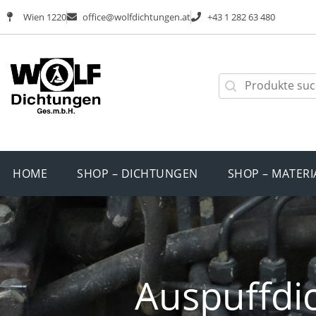
Wien 1220
office@wolfdichtungen.at
+43 1 282 63 480
HOME
SHOP – DICHTUNGEN
SHOP – MATERI
Auspuffdic