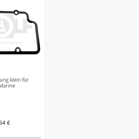
ung klein für
 Marine
,64
€