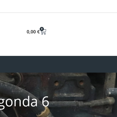
0
0,00
€
agonda 6