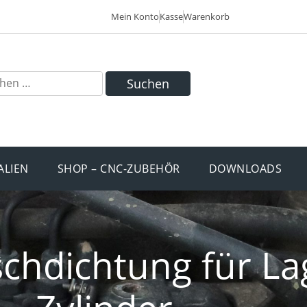
Mein Konto
Kasse
Warenkorb
Suchen
ALIEN
SHOP – CNC-ZUBEHÖR
DOWNLOADS
schdichtung für L