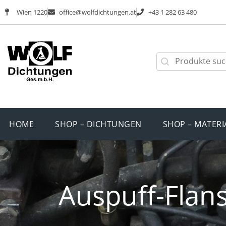
Wien 1220
office@wolfdichtungen.at
+43 1 282 63 480
HOME
SHOP – DICHTUNGEN
SHOP – MATERI
Auspuff-Flan