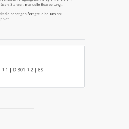
räsen, Stanzen, manuelle Bearbeitung…
kt die benötigen Fertigteile bei uns an:
gen.at
 R 1 | D 301 R 2 | ES