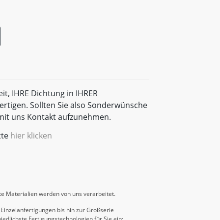
eit, IHRE Dichtung in IHRER
rtigen. Sollten Sie also Sonderwünsche
t mit uns Kontakt aufzunehmen.
tte
hier klicken
e Materialien werden von uns verarbeitet.
Einzelanfertigungen bis hin zur Großserie
iedlichste Fertigungstechnologien für Sie ein: