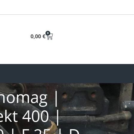
0
0,00
€
anomag |
ekt 400 |