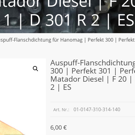
tador Diesel | F 20
 1 | D 301 R 2 | ES
spuff-Flanschdichtung für Hanomag | Perfekt 300 | Perfekt 
Auspuff-Flanschdichtun
300 | Perfekt 301 | Perf
Matador Diesel | F 20 | 
2 | ES
01-0147-310-314-140
Art. Nr.:
6,00
€