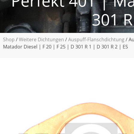
Perfekt 401 | Ma
301 R
Shop
/
Weitere Dichtungen
/
Auspuff-Flanschdichtung
/ Au
Matador Diesel | F 20 | F 25 | D 301 R 1 | D 301 R 2 | ES