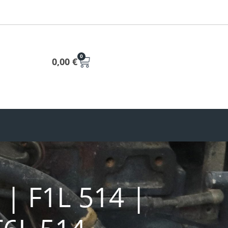
0
0,00
€
 | F1L 514 |