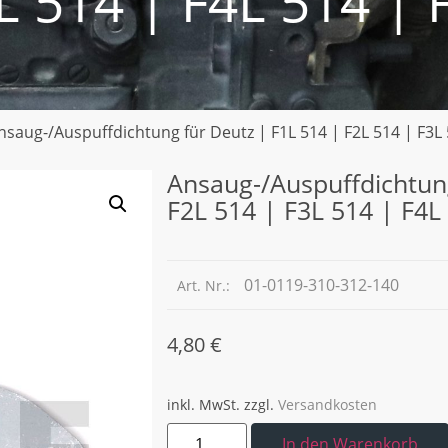
L 514 | F4L 514 | 
nsaug-/Auspuffdichtung für Deutz | F1L 514 | F2L 514 | F3L 
Ansaug-/Auspuffdichtung
F2L 514 | F3L 514 | F4L
01-0119-310-312-140
Art. Nr.:
4,80
€
inkl. MwSt.
zzgl.
Versandkosten
In den Warenkorb