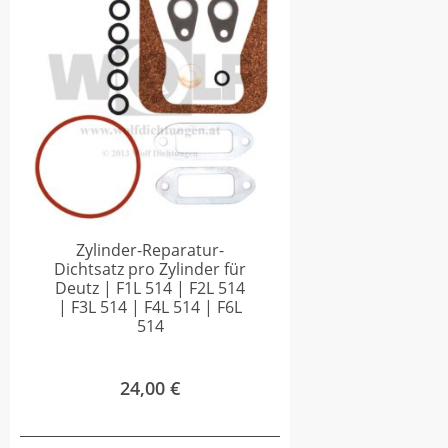
Zylinder-Reparatur-
Dichtsatz pro Zylinder für
Deutz | F1L 514 | F2L 514
| F3L 514 | F4L 514 | F6L
514
24,00
€