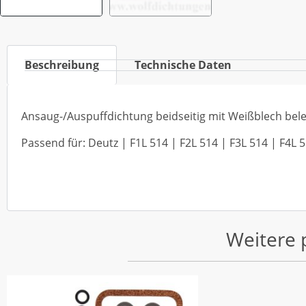
Beschreibung
Technische Daten
Ansaug-/Auspuffdichtung beidseitig mit Weißblech bel
Passend für: Deutz | F1L 514 | F2L 514 | F3L 514 | F4L 
Weitere 