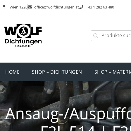
Wien 1220
office@wolfdichtungen.at
+43 1 282 63 480
HOME
SHOP – DICHTUNGEN
SHOP – MATERI
Ansaug-/Auspuffd