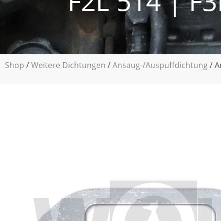
F2L 514 | F3
Shop
/
Weitere Dichtungen
/
Ansaug-/Auspuffdichtung
/ A