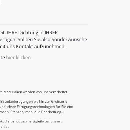
eit, IHRE Dichtung in IHRER
rtigen. Sollten Sie also Sonderwünsche
t mit uns Kontakt aufzunehmen.
tte
hier klicken
e Materialien werden von uns verarbeitet.
Einzelanfertigungen bis hin zur Großserie
iedlichste Fertigungstechnologien für Sie ein:
räsen, Stanzen, manuelle Bearbeitung…
kt die benötigen Fertigteile bei uns an:
gen.at