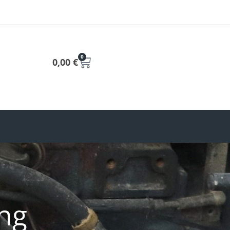
0
0,00
€
ng