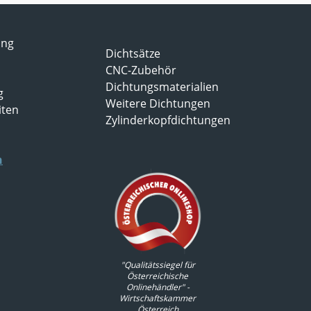
ung
Dichtsätze
CNC-Zubehör
Dichtungsmaterialien
g
Weitere Dichtungen
iten
Zylinderkopfdichtungen
n
"Qualitätssiegel für
Österreichische
Onlinehändler" -
Wirtschaftskammer
Österreich