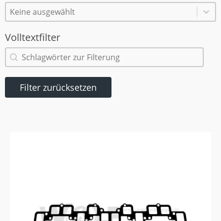
Kategoriedetails
Kategoriedetails
Kategoriedetails
Volltextfilter
Volltextfilter
Volltextfilter
Filter zurücksetzen