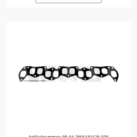
Artikelnummer: 99-04-2906181128-030