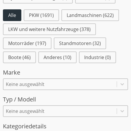
Alle
PKW
(1691)
Landmaschinen
(622)
Fahrzeugtypen
LKW und weitere Nutzfahrzeuge
(378)
Motorräder
(197)
Standmotoren
(32)
Boote
(46)
Anderes
(10)
Industrie
(0)
Marke
Marke
Marke
Marke
Typ / Modell
Typ / Modell
Typ / Modell
Typ / Modell
Kategoriedetails