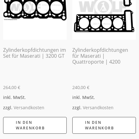
Zylinderkopfdichtungen im
Zylinderkopfdichtungen
Set für Maserati | 3200 GT
für Maserati |
Quattroporte | 4200
264,00
€
240,00
€
inkl. MwSt.
inkl. MwSt.
zzgl.
Versandkosten
zzgl.
Versandkosten
IN DEN
IN DEN
WARENKORB
WARENKORB