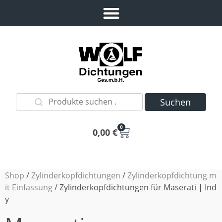
Suchen
0
0,00
€
Shop
/
Zylinderkopfdichtungen
/
Zylinderkopfdichtung m
it Einfassung
/ Zylinderkopfdichtungen für Maserati | Ind
y