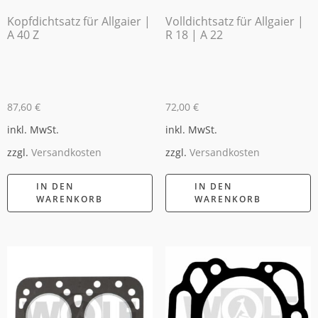
Kopfdichtsatz für Allgaier |
Volldichtsatz für Allgaier |
A 40 Z
R 18 | A 22
87,60
€
72,00
€
inkl. MwSt.
inkl. MwSt.
zzgl.
Versandkosten
zzgl.
Versandkosten
IN DEN
IN DEN
WARENKORB
WARENKORB