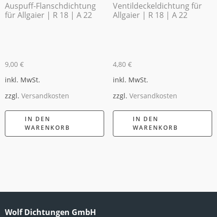
Auspuff-Flanschdichtung
Ventildeckeldichtung für
für Allgaier | R 18 | A 22
Allgaier | R 18 | A 22
9,00
€
4,80
€
inkl. MwSt.
inkl. MwSt.
zzgl.
Versandkosten
zzgl.
Versandkosten
IN DEN
IN DEN
WARENKORB
WARENKORB
Wolf Dichtungen GmbH