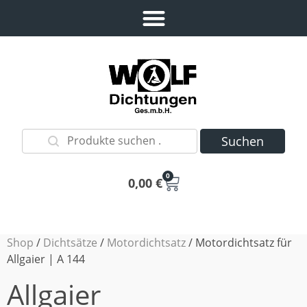
Suchen
0
0,00
€
Shop
/
Dichtsätze
/
Motordichtsatz
/ Motordichtsatz für
Allgaier | A 144
Allgaier