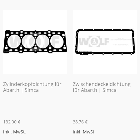
Zylinderkopfdichtung für
Zwischendeckeldichtung
Abarth | Simca
für Abarth | Simca
132,00
€
38,76
€
inkl. MwSt.
inkl. MwSt.