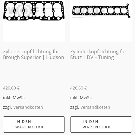
Zylinderkopfdichtung für
Zylinderkopfdichtung für
Brough Superior | Hudson
Stutz | DV – Tuning
420,60
€
420,60
€
inkl. MwSt.
inkl. MwSt.
zzgl.
Versandkosten
zzgl.
Versandkosten
IN DEN
IN DEN
WARENKORB
WARENKORB