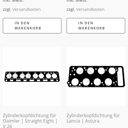
inkl. MwSt.
inkl. MwSt.
zzgl.
Versandkosten
zzgl.
Versandkosten
IN DEN
IN DEN
WARENKORB
WARENKORB
Zylinderkopfdichtung für
Zylinderkopfdichtung für
Daimler | Straight Eight |
Lancia | Astura
V 26