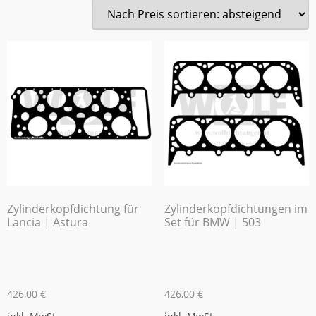
Zylinderkopfdichtung für
Zylinderkopfdichtungen im
Lancia | Astura
Set für BMW | 503
426,00
€
426,00
€