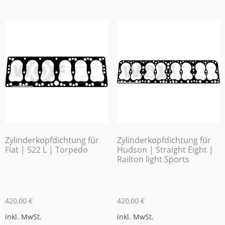
Zylinderkopfdichtung für
Zylinderkopfdichtung für
Fiat | 522 L | Torpedo
Hudson | Straight Eight |
Railton light Sports
420,00
€
420,00
€
inkl. MwSt.
inkl. MwSt.