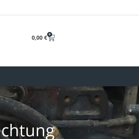
0
0,00
€
ichtung