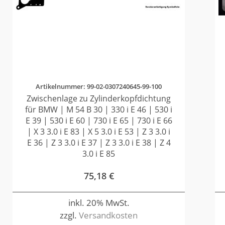
Artikelnummer: 99-02-0307240645-99-100
Zwischenlage zu Zylinderkopfdichtung
für BMW | M 54 B 30 | 330 i E 46 | 530 i
E 39 | 530 i E 60 | 730 i E 65 | 730 i E 66
| X 3 3.0 i E 83 | X 5 3.0 i E 53 | Z 3 3.0 i
E 36 | Z 3 3.0 i E 37 | Z 3 3.0 i E 38 | Z 4
3.0 i E 85
75,18
€
inkl. 20% MwSt.
zzgl.
Versandkosten