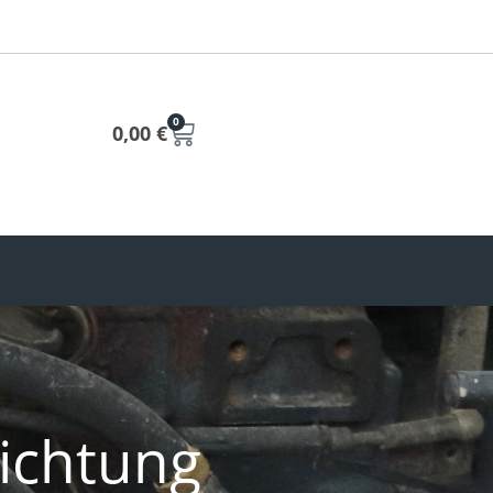
0
0,00
€
ichtung