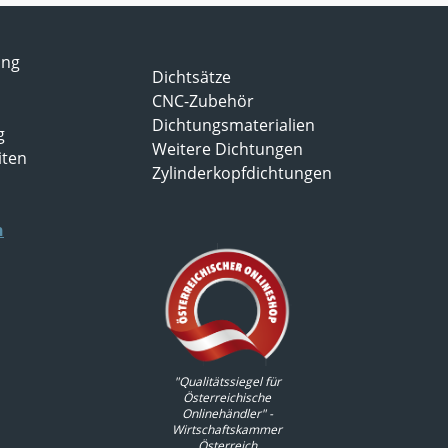
ung
Dichtsätze
CNC-Zubehör
Dichtungsmaterialien
g
Weitere Dichtungen
iten
Zylinderkopfdichtungen
n
"Qualitätssiegel für
Österreichische
Onlinehändler" -
Wirtschaftskammer
Österreich