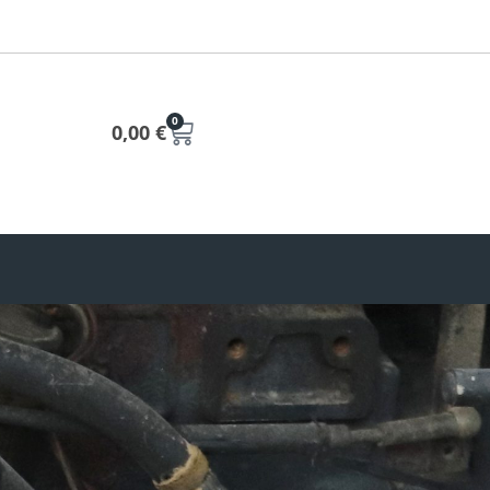
0
0,00
€