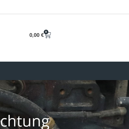
0
0,00
€
ichtung