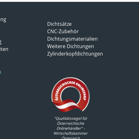
ung
Dichtsätze
CNC-Zubehör
Dichtungsmaterialien
g
Weitere Dichtungen
iten
Zylinderkopfdichtungen
n
"Qualitätssiegel für
Österreichische
Onlinehändler" -
Wirtschaftskammer
Österreich