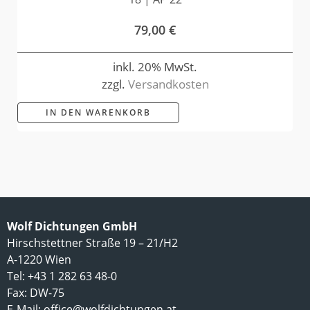
79,00
€
inkl. 20% MwSt.
zzgl.
Versandkosten
IN DEN WARENKORB
Wolf Dichtungen GmbH
Hirschstettner Straße 19 – 21/H2
A-1220 Wien
Tel: +43 1 282 63 48-0
Fax: DW-75
E-Mail:
office@wolfdichtungen.at