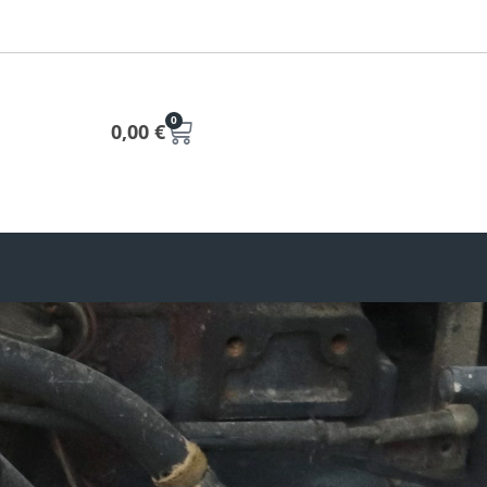
0
0,00
€