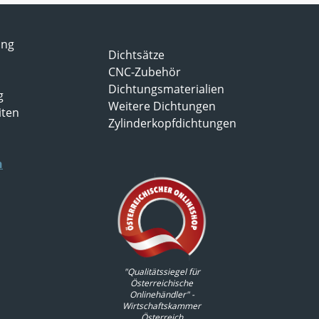
ung
Dichtsätze
CNC-Zubehör
Dichtungsmaterialien
g
Weitere Dichtungen
iten
Zylinderkopfdichtungen
n
"Qualitätssiegel für
Österreichische
Onlinehändler" -
Wirtschaftskammer
Österreich