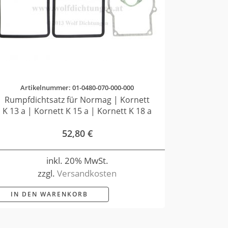
Artikelnummer: 01-0480-070-000-000
Rumpfdichtsatz für Normag | Kornett
K 13 a | Kornett K 15 a | Kornett K 18 a
52,80
€
inkl. 20% MwSt.
zzgl.
Versandkosten
IN DEN WARENKORB