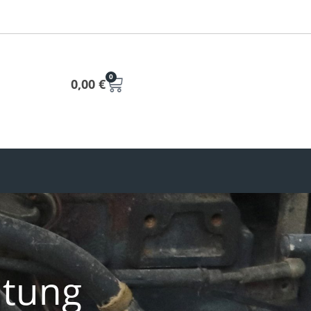
0
0,00
€
htung