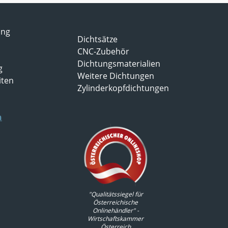
ung
Dichtsätze
CNC-Zubehör
Dichtungsmaterialien
g
Weitere Dichtungen
iten
Zylinderkopfdichtungen
n
"Qualitätssiegel für
Österreichische
Onlinehändler" -
Wirtschaftskammer
Österreich