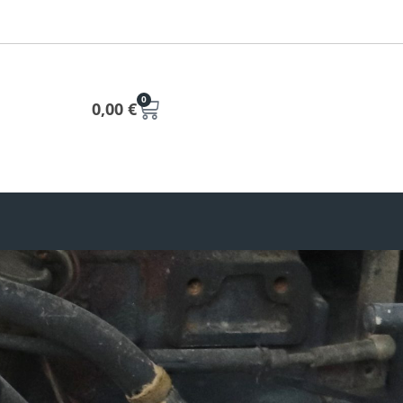
0
0,00
€