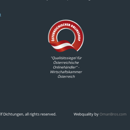
n
"Qualitätssiegel für
Österreichische
Onlinehändler" -
Wirtschaftskammer
Österreich
 Dichtungen, all rights reserved.
Webquality by
OmanBros.com