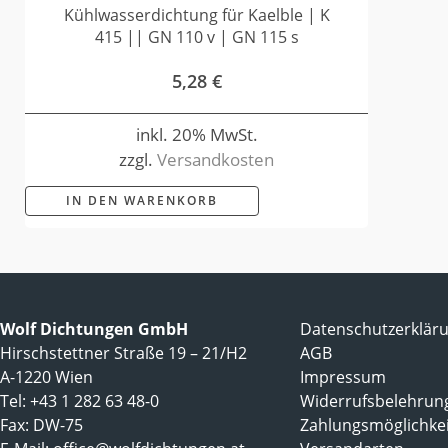
Kühlwasserdichtung für Kaelble | K
415 || GN 110 v | GN 115 s
5,28
€
inkl. 20% MwSt.
zzgl.
Versandkosten
IN DEN WARENKORB
Wolf Dichtungen GmbH
Datenschutzerklär
Hirschstettner Straße 19 – 21/H2
AGB
A-1220 Wien
Impressum
Tel: +43 1 282 63 48-0
Widerrufsbelehrun
Fax: DW-75
Zahlungsmöglichke