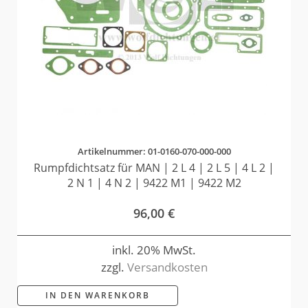
Artikelnummer: 01-0160-070-000-000
Rumpfdichtsatz für MAN | 2 L 4 | 2 L 5 | 4 L 2 |
2 N 1 | 4 N 2 | 9422 M1 | 9422 M2
96,00
€
inkl. 20% MwSt.
zzgl.
Versandkosten
IN DEN WARENKORB