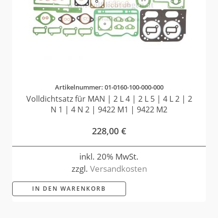
Artikelnummer: 01-0160-100-000-000
Volldichtsatz für MAN | 2 L 4 | 2 L 5 | 4 L 2 | 2
N 1 | 4 N 2 | 9422 M1 | 9422 M2
228,00
€
inkl. 20% MwSt.
zzgl.
Versandkosten
IN DEN WARENKORB