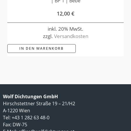
| BP 1 | Bebe
12,00
€
inkl. 20% MwSt.
zzgl.
Versandkosten
IN DEN WARENKORB
Wolf Dichtungen GmbH
Hirschstettner Straße 19 – 21/H2
A-1220 Wien
Tel: +43 1 282 63 48-0
Fax: DW-75