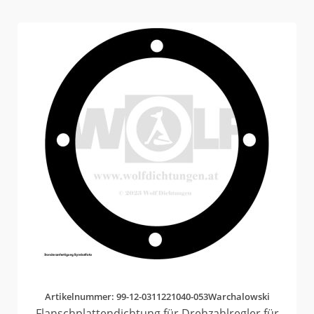
Artikelnummer: 99-12-0311221040-053Warchalowski
Flanschplattendichtung für Drehzahlregler für