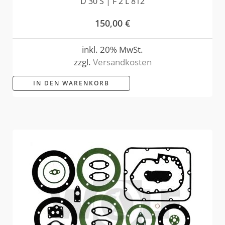
D 30 S | F 2 L 812
150,00
€
inkl. 20% MwSt.
zzgl.
Versandkosten
IN DEN WARENKORB