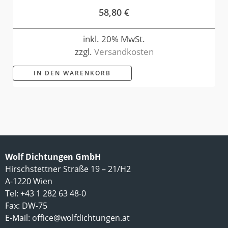
58,80
€
inkl. 20% MwSt.
zzgl.
Versandkosten
IN DEN WARENKORB
Wolf Dichtungen GmbH
Hirschstettner Straße 19 – 21/H2
A-1220 Wien
Tel: +43 1 282 63 48-0
Fax: DW-75
E-Mail:
office@wolfdichtungen.at