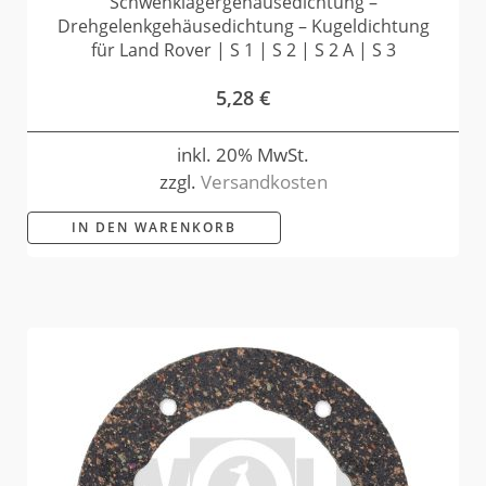
Schwenklagergehäusedichtung –
Drehgelenkgehäusedichtung – Kugeldichtung
für Land Rover | S 1 | S 2 | S 2 A | S 3
5,28
€
inkl. 20% MwSt.
zzgl.
Versandkosten
IN DEN WARENKORB