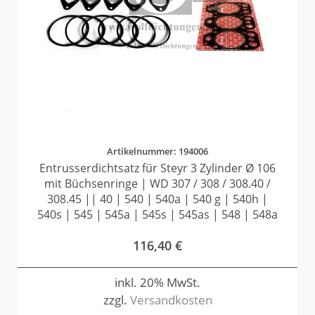
Artikelnummer: 194006
Entrusserdichtsatz für Steyr 3 Zylinder Ø 106
mit Büchsenringe | WD 307 / 308 / 308.40 /
308.45 || 40 | 540 | 540a | 540 g | 540h |
540s | 545 | 545a | 545s | 545as | 548 | 548a
116,40
€
inkl. 20% MwSt.
zzgl.
Versandkosten