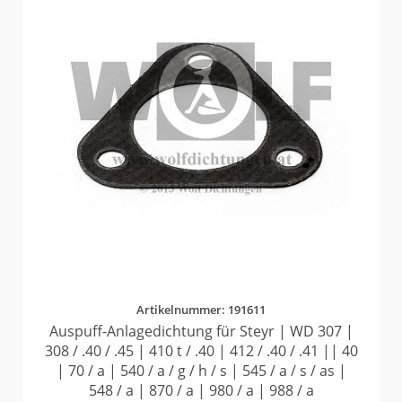
Artikelnummer: 191611
Auspuff-Anlagedichtung für Steyr | WD 307 |
308 / .40 / .45 | 410 t / .40 | 412 / .40 / .41 || 40
| 70 / a | 540 / a / g / h / s | 545 / a / s / as |
548 / a | 870 / a | 980 / a | 988 / a