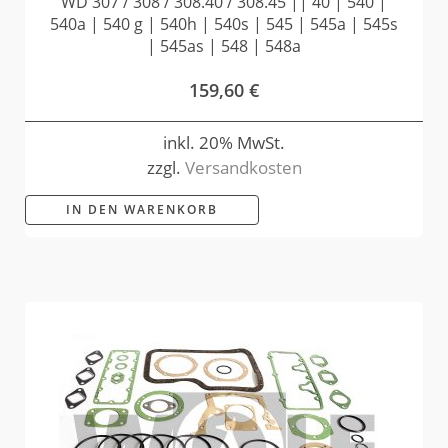
WD 307 / 308 / 308.40 / 308.45 || 40 | 540 |
540a | 540 g | 540h | 540s | 545 | 545a | 545s
| 545as | 548 | 548a
159,60
€
inkl. 20% MwSt.
zzgl.
Versandkosten
IN DEN WARENKORB