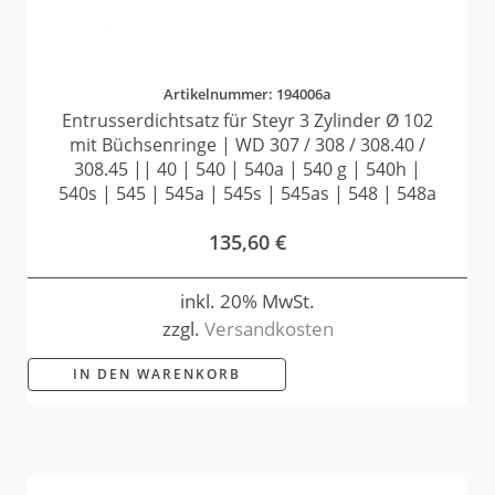
Artikelnummer: 194006a
Entrusserdichtsatz für Steyr 3 Zylinder Ø 102
mit Büchsenringe | WD 307 / 308 / 308.40 /
308.45 || 40 | 540 | 540a | 540 g | 540h |
540s | 545 | 545a | 545s | 545as | 548 | 548a
135,60
€
inkl. 20% MwSt.
zzgl.
Versandkosten
IN DEN WARENKORB