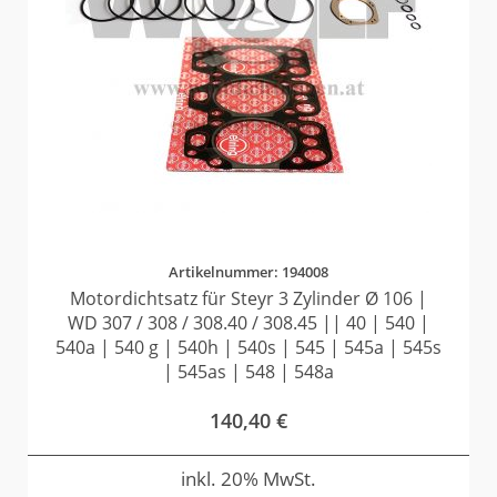
Artikelnummer: 194008
Motordichtsatz für Steyr 3 Zylinder Ø 106 |
WD 307 / 308 / 308.40 / 308.45 || 40 | 540 |
540a | 540 g | 540h | 540s | 545 | 545a | 545s
| 545as | 548 | 548a
140,40
€
inkl. 20% MwSt.