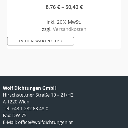
8,76
€
–
50,40
€
inkl. 20% MwSt.
zzgl.
Versandkosten
IN DEN WARENKORB
Wolf Dichtungen GmbH
Hirschstettner Straße 19 – 21/H2
A-1220 Wien
Tel: +43 1 282 63 48-0
Fax: DW-75
E-Mail:
office@wolfdichtungen.at