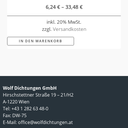
6,24
€
–
33,48
€
inkl. 20% MwSt.
zzgl.
Versandkosten
IN DEN WARENKORB
Wolf Dichtungen GmbH
Hirschstettner Straße 19 – 21/H2
A-1220 Wien
Tel: +43 1 282 63 48-0
Fax: DW-75
E-Mail:
office@wolfdichtungen.at