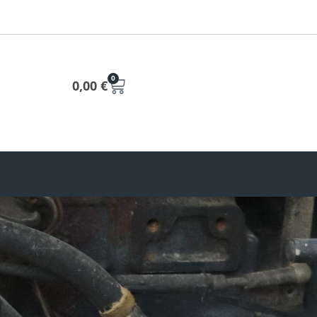
0
0,00
€