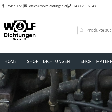
Wien 1220
office@wolfdichtungen.at
+43 1 282 63 480
HOME
SHOP – DICHTUNGEN
SHOP – MATERI