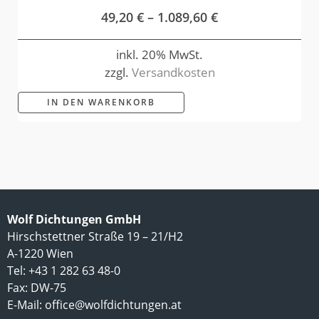
49,20
€
–
1.089,60
€
inkl. 20% MwSt.
zzgl.
Versandkosten
IN DEN WARENKORB
Wolf Dichtungen GmbH
Hirschstettner Straße 19 – 21/H2
A-1220 Wien
Tel: +43 1 282 63 48-0
Fax: DW-75
E-Mail:
office@wolfdichtungen.at