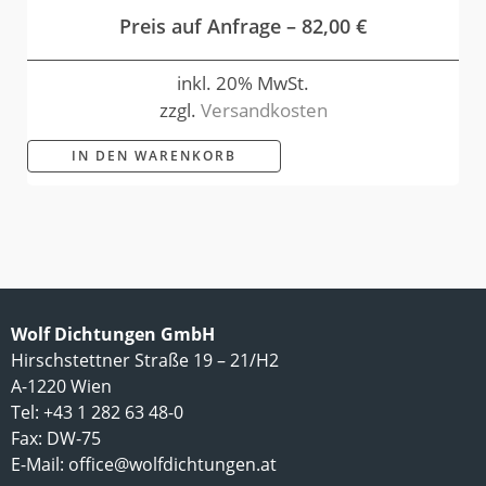
Preis auf Anfrage –
82,00
€
inkl. 20% MwSt.
zzgl.
Versandkosten
IN DEN WARENKORB
Wolf Dichtungen GmbH
Hirschstettner Straße 19 – 21/H2
A-1220 Wien
Tel: +43 1 282 63 48-0
Fax: DW-75
E-Mail:
office@wolfdichtungen.at