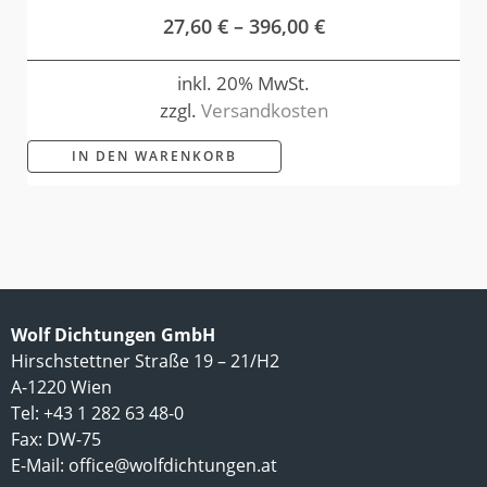
27,60
€
–
396,00
€
inkl. 20% MwSt.
zzgl.
Versandkosten
IN DEN WARENKORB
Wolf Dichtungen GmbH
Hirschstettner Straße 19 – 21/H2
A-1220 Wien
Tel: +43 1 282 63 48-0
Fax: DW-75
E-Mail:
office@wolfdichtungen.at