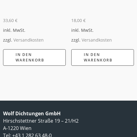
33,60
€
18,00
€
inkl. MwSt.
inkl. MwSt.
zzgl.
Versandkosten
zzgl.
Versandkosten
IN DEN
IN DEN
WARENKORB
WARENKORB
Wolf Dichtungen GmbH
Hirschstettner Straße 19 – 21/H2
A-1220 Wien
Tel: +43 1 282 63 48-0