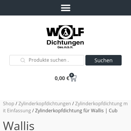
Suchen
0
0,00
€
Shop
/
Zylinderkopfdichtungen
/
Zylinderkopfdichtung m
it Einfassung
/ Zylinderkopfdichtung für Wallis | Cub
Wallis