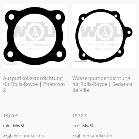
Auspuffkollektordichtung
Wasserpumpendichtung
für Rolls-Royce | Phantom
für Rolls-Royce | Sedanca
2
de Ville
18,00
€
13,32
€
inkl. MwSt.
inkl. MwSt.
zzgl.
Versandkosten
zzgl.
Versandkosten