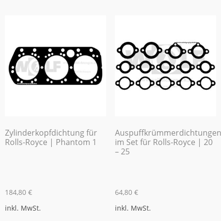
Zylinderkopfdichtung für
Auspuffkrümmerdichtunge
Rolls-Royce | Phantom 1
im Set für Rolls-Royce | 20
– 25
184,80
€
64,80
€
inkl. MwSt.
inkl. MwSt.