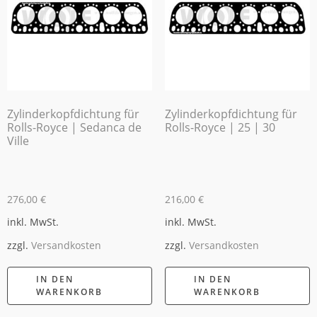
Zylinderkopfdichtung für
Zylinderkopfdichtung für
Rolls-Royce | Sedanca de
Rolls-Royce | 25 | 30
Ville
276,00
€
216,00
€
inkl. MwSt.
inkl. MwSt.
zzgl.
Versandkosten
zzgl.
Versandkosten
IN DEN
IN DEN
WARENKORB
WARENKORB