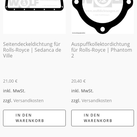
Seitendeckeldichtung für
Auspuffkollektordichtung
Rolls-Royce | Sedanca de
für Rolls-Royce | Phantom
Ville
2
21,00
€
20,40
€
inkl. MwSt.
inkl. MwSt.
zzgl.
Versandkosten
zzgl.
Versandkosten
IN DEN
IN DEN
WARENKORB
WARENKORB