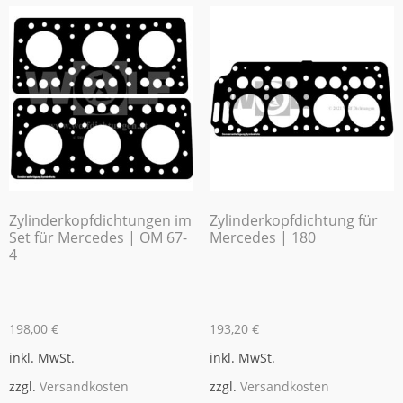
Zylinderkopfdichtungen im
Zylinderkopfdichtung für
Set für Mercedes | OM 67-
Mercedes | 180
4
198,00
€
193,20
€
inkl. MwSt.
inkl. MwSt.
zzgl.
Versandkosten
zzgl.
Versandkosten