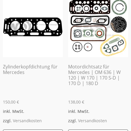
Zylinderkopfdichtung für
Motordichtsatz für
Mercedes
Mercedes | OM 636 | W
120 | W 170 | 170 S-D |
170 D | 180 D
150,00
€
138,00
€
inkl. MwSt.
inkl. MwSt.
zzgl.
Versandkosten
zzgl.
Versandkosten