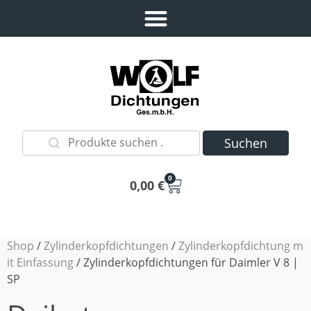
Suchen
0
0,00
€
Shop
/
Zylinderkopfdichtungen
/
Zylinderkopfdichtung m
it Einfassung
/ Zylinderkopfdichtungen für Daimler V 8 |
SP