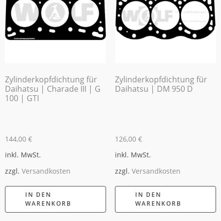
Zylinderkopfdichtung für
Zylinderkopfdichtung für
Daihatsu | Charade III | G
Daihatsu | DM 950 D
100 | GTI
144,00
€
126,00
€
inkl. MwSt.
inkl. MwSt.
zzgl.
Versandkosten
zzgl.
Versandkosten
IN DEN
IN DEN
WARENKORB
WARENKORB