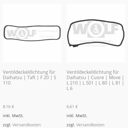
Ventildeckeldichtung für
Ventildeckeldichtung für
Daihatsu | Taft | F 20 | S
Daihatsu | Cuore | Move |
110
L 210 | L 501 | L 80 | L 81 |
L 6
8,16
€
6,61
€
inkl. MwSt.
inkl. MwSt.
zzgl.
Versandkosten
zzgl.
Versandkosten