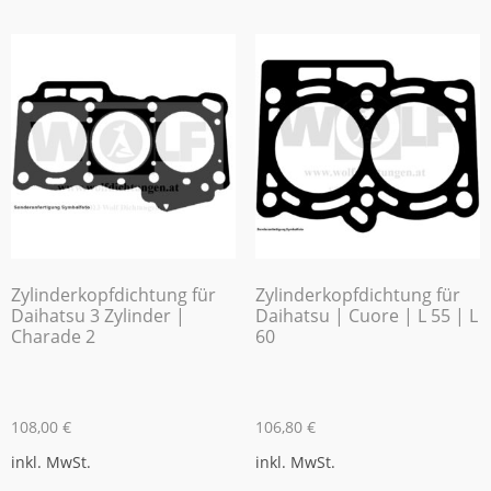
Zylinderkopfdichtung für
Zylinderkopfdichtung für
Daihatsu 3 Zylinder |
Daihatsu | Cuore | L 55 | L
Charade 2
60
108,00
€
106,80
€
inkl. MwSt.
inkl. MwSt.