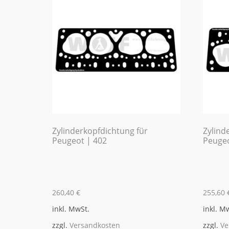
Zylinderkopfdichtung für
Zylind
Peugeot | 402
Peugeo
260,40
€
255,60
inkl. MwSt.
inkl. M
zzgl.
Versandkosten
zzgl.
Ve