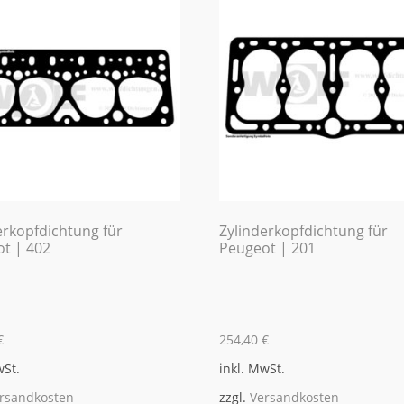
erkopfdichtung für
Zylinderkopfdichtung für
t | 402
Peugeot | 201
€
254,40
€
wSt.
inkl. MwSt.
rsandkosten
zzgl.
Versandkosten