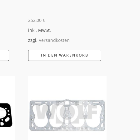
252,00
€
inkl. MwSt.
zzgl.
Versandkosten
IN DEN WARENKORB