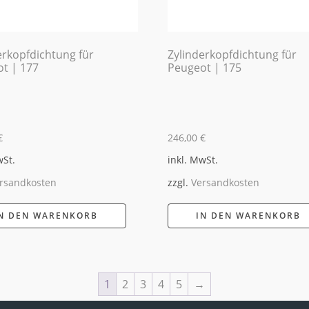
erkopfdichtung für
Zylinderkopfdichtung für
t | 177
Peugeot | 175
€
246,00
€
wSt.
inkl. MwSt.
rsandkosten
zzgl.
Versandkosten
N DEN WARENKORB
IN DEN WARENKORB
1
2
3
4
5
→