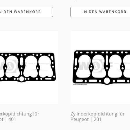
N DEN WARENKORB
IN DEN WARENKORB
erkopfdichtung für
Zylinderkopfdichtung für
t | 401
Peugeot | 201