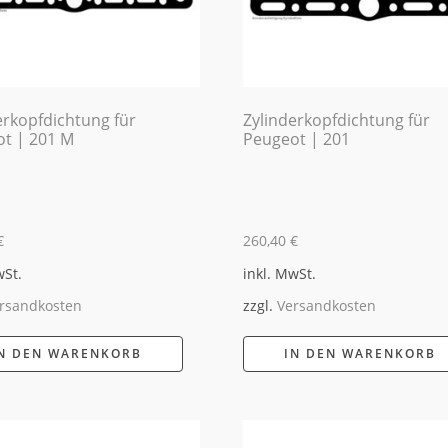
erkopfdichtung für
Zylinderkopfdichtung für
t | 201 M
Peugeot | 201
€
260,40
€
wSt.
inkl. MwSt.
rsandkosten
zzgl.
Versandkosten
N DEN WARENKORB
IN DEN WARENKORB