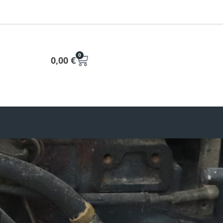
0
0,00
€