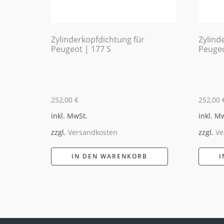
Zylinderkopfdichtung für
Zylind
Peugeot | 177 S
Peugeo
252,00
€
252,00
inkl. MwSt.
inkl. M
zzgl.
Versandkosten
zzgl.
Ve
IN DEN WARENKORB
I