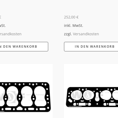
€
252,00
€
wSt.
inkl. MwSt.
rsandkosten
zzgl.
Versandkosten
N DEN WARENKORB
IN DEN WARENKORB