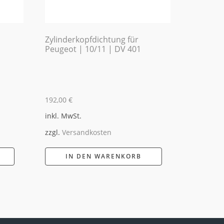
Zylinderkopfdichtung für
Peugeot | 10/11 | DV 401
192,00
€
inkl. MwSt.
zzgl.
Versandkosten
IN DEN WARENKORB