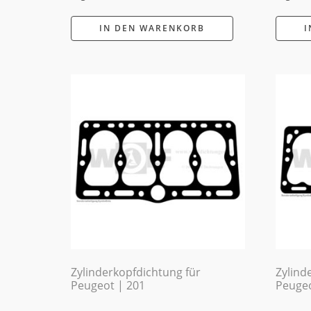
IN DEN WARENKORB
I
Zylinderkopfdichtung für
Zylind
Peugeot | 201
Peugeo