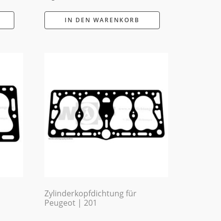
IN DEN WARENKORB
Zylinderkopfdichtung für
Peugeot | 201