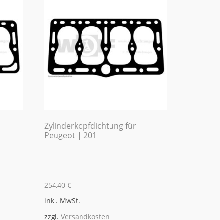
Zylinderkopfdichtung für
Peugeot | 201
254,40
€
inkl. MwSt.
zzgl.
Versandkosten