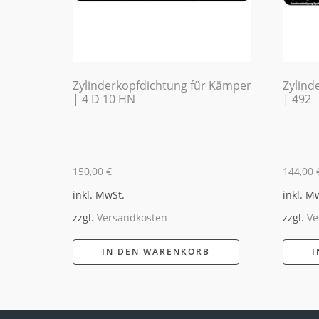
Zylinderkopfdichtung für Kämper
Zylind
| 4 D 10 HN
| 492
150,00
€
144,00
inkl. MwSt.
inkl. M
zzgl.
Versandkosten
zzgl.
Ve
IN DEN WARENKORB
I