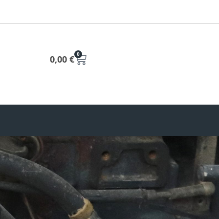
0
0,00
€