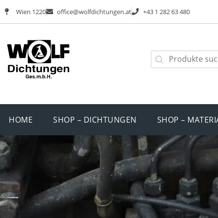
Wien 1220
office@wolfdichtungen.at
+43 1 282 63 480
HOME
SHOP – DICHTUNGEN
SHOP – MATERI