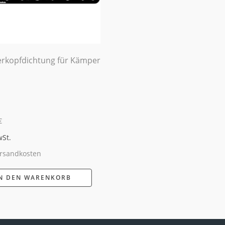
erkopfdichtung für Kämper
€
wSt.
rsandkosten
N DEN WARENKORB