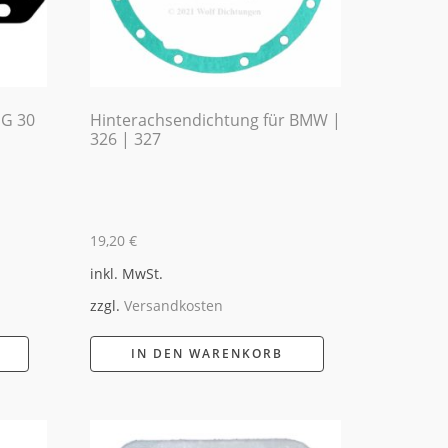
 G 30
Hinterachsendichtung für BMW |
326 | 327
19,20
€
inkl. MwSt.
zzgl.
Versandkosten
IN DEN WARENKORB