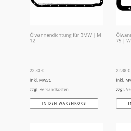
Ölwannendichtung für BMW | M
Ölwann
12
75 | 
22,80
€
22,38
€
inkl. MwSt.
inkl. M
zzgl.
Versandkosten
zzgl.
Ve
IN DEN WARENKORB
I