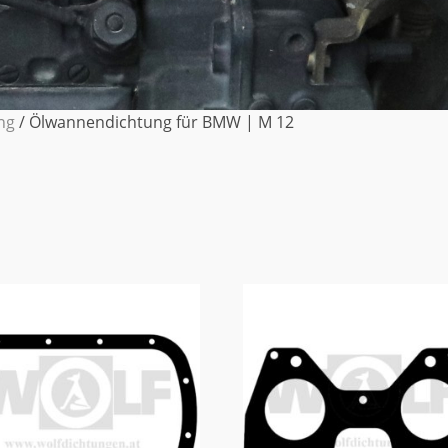
ng
/ Ölwannendichtung für BMW | M 12