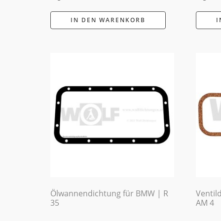
IN DEN WARENKORB
I
Ölwannendichtung für BMW | R
Ventil
35
AM 4