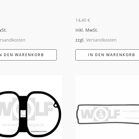
14,40
€
wSt.
inkl. MwSt.
rsandkosten
zzgl.
Versandkosten
N DEN WARENKORB
IN DEN WARENKORB