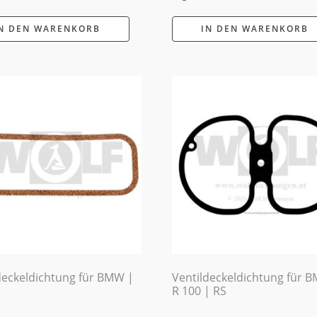
N DEN WARENKORB
IN DEN WARENKORB
deckeldichtung für BMW |
Ventildeckeldichtung für 
R 100 | RS