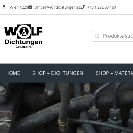
Wien 1220
office@wolfdichtungen.at
+43 1 282 63 480
HOME
SHOP – DICHTUNGEN
SHOP – MATERI