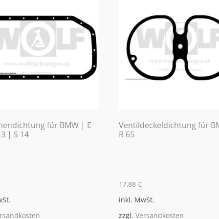
endichtung für BMW | E
Ventildeckeldichtung für 
 3 | S 14
R 65
17,88
€
wSt.
inkl. MwSt.
rsandkosten
zzgl.
Versandkosten