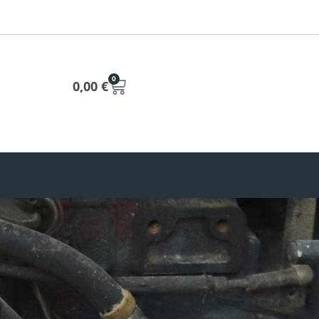
0
0,00
€