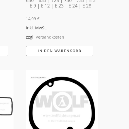
630 | 633 | 728 | 730 | 733 | E 3
| E 9 | E 12 | E 23 | E 24 | E 28
14,09
€
inkl. MwSt.
zzgl.
Versandkosten
IN DEN WARENKORB