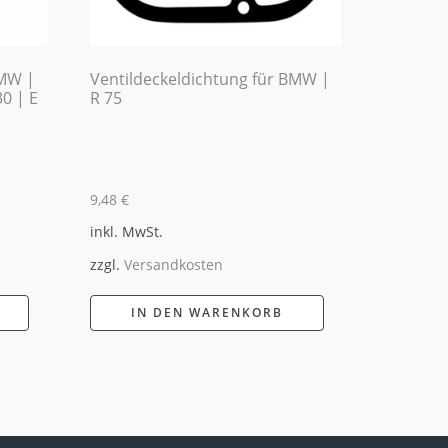
BMW |
Ventildeckeldichtung für BMW |
30 | E
R 75
9,48
€
inkl. MwSt.
zzgl.
Versandkosten
IN DEN WARENKORB