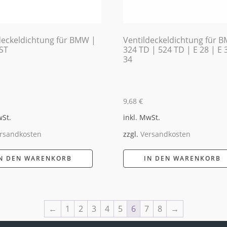
deckeldichtung für BMW |
Ventildeckeldichtung für 
 ST
324 TD | 524 TD | E 28 | E 
34
9,68
€
wSt.
inkl. MwSt.
rsandkosten
zzgl.
Versandkosten
N DEN WARENKORB
IN DEN WARENKORB
←
1
2
3
4
5
6
7
8
→