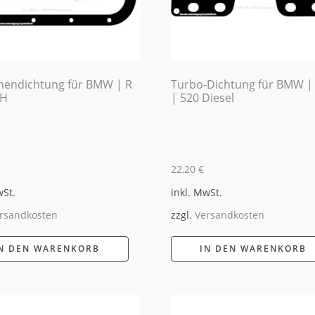
endichtung für BMW | R
Turbo-Dichtung für BMW |
WH
| 520 Diesel
22,20
€
wSt.
inkl. MwSt.
rsandkosten
zzgl.
Versandkosten
N DEN WARENKORB
IN DEN WARENKORB