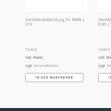
Ventildeckeldichtung für BMW |
Ventil
319
R 80 |
13,44
€
10,80
€
inkl. MwSt.
inkl. M
zzgl.
Versandkosten
zzgl.
Ve
IN DEN WARENKORB
I