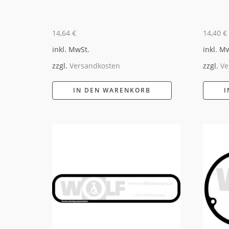
14,64
€
14,40
€
inkl. MwSt.
inkl. M
zzgl.
Versandkosten
zzgl.
Ve
IN DEN WARENKORB
I