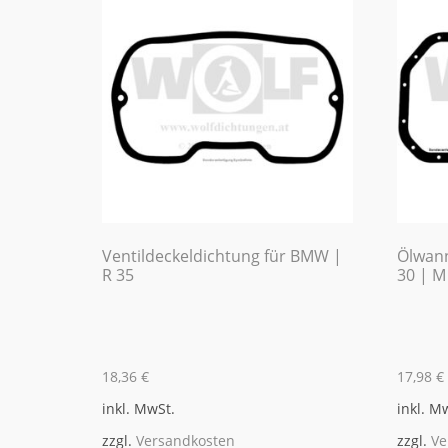
Ventildeckeldichtung für BMW |
Ölwann
R 35
30 | M
18,36
€
17,98
€
inkl. MwSt.
inkl. M
zzgl.
Versandkosten
zzgl.
Ve