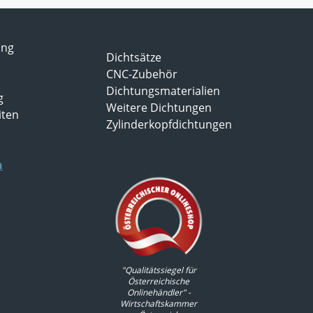
ung
Dichtsätze
CNC-Zubehör
Dichtungsmaterialien
g
Weitere Dichtungen
iten
Zylinderkopfdichtungen
n
"Qualitätssiegel für
Österreichische
Onlinehändler" -
Wirtschaftskammer