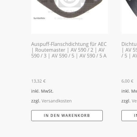
Auspuff-Flanschdichtung für AEC
Dichtu
| Routemaster | AV 590 / 2 | AV
| AV 59
590 / 3 | AV 590 / 5 | AV 590 / 5 A
/ 5 | A
13,32
€
6,00
€
inkl. MwSt.
inkl. M
zzgl.
Versandkosten
zzgl.
Ve
IN DEN WARENKORB
I