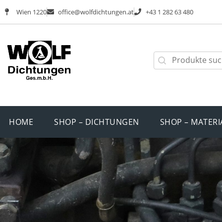
Wien 1220
office@wolfdichtungen.at
+43 1 282 63 480
HOME
SHOP – DICHTUNGEN
SHOP – MATERI