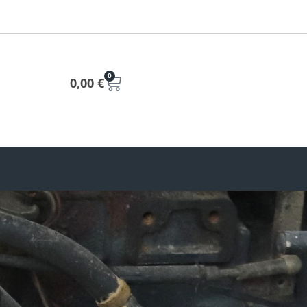
0
0,00
€