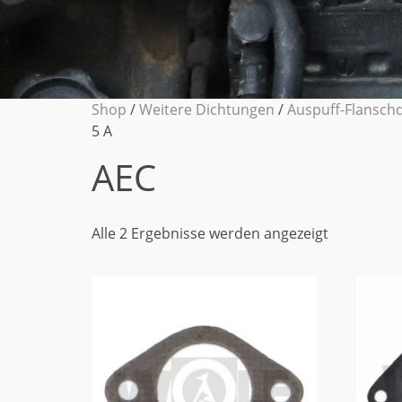
Shop
/
Weitere Dichtungen
/
Auspuff-Flansch
5 A
AEC
Alle 2 Ergebnisse werden angezeigt