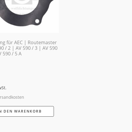
ng für AEC | Routemaster
0 / 2 | AV 590 / 3 | AV 590
V 590 / 5 A
wSt.
rsandkosten
N DEN WARENKORB