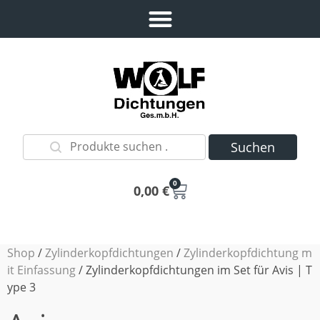
Suchen
0
0,00
€
Shop
/
Zylinderkopfdichtungen
/
Zylinderkopfdichtung m
it Einfassung
/ Zylinderkopfdichtungen im Set für Avis | T
ype 3