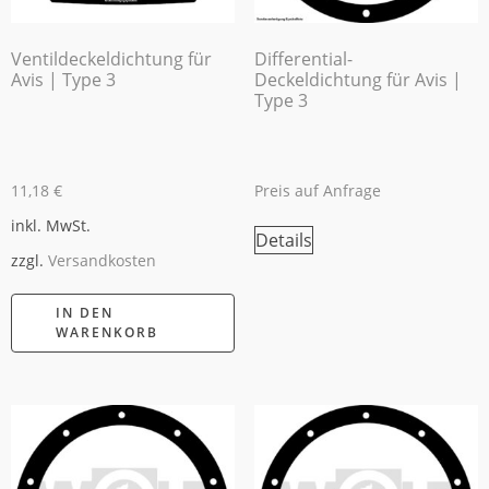
Ventildeckeldichtung für
Differential-
Avis | Type 3
Deckeldichtung für Avis |
Type 3
11,18
€
Preis auf Anfrage
inkl. MwSt.
Details
zzgl.
Versandkosten
IN DEN
WARENKORB