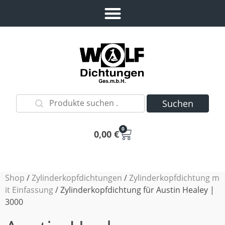
Suchen
0
0,00
€
Shop
/
Zylinderkopfdichtungen
/
Zylinderkopfdichtung m
it Einfassung
/ Zylinderkopfdichtung für Austin Healey |
3000