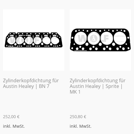
Zylinderkopfdichtung für
Zylinderkopfdichtung für
Austin Healey | BN 7
Austin Healey | Sprite |
MK 1
252,00
€
250,80
€
inkl. MwSt.
inkl. MwSt.