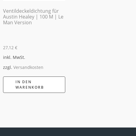
Ventildeckeldichtung für
Austin Healey | 100 M | Le
Man Version
27,12
€
inkl. MwSt.
zzgl.
Versandkosten
IN DEN
WARENKORB